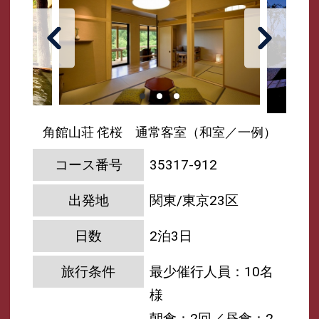
角館山荘 侘桜 通常客室（和室／一例）
コース番号
35317-912
出発地
関東/東京23区
日数
2泊3日
旅行条件
最少催行人員：10名
様
朝食：2回／昼食：2