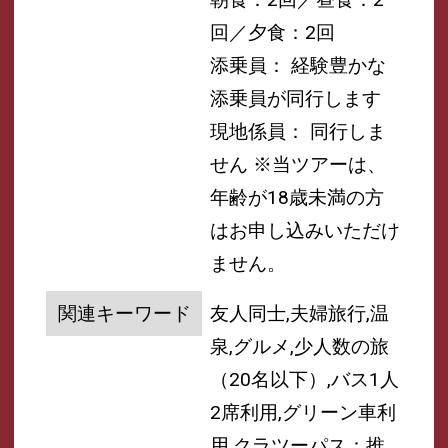
回／夕食：2回
添乗員： 経験豊かな
添乗員が同行します
現地係員： 同行しま
せん
※当ツアーは、
年齢が18歳未満の方
はお申し込みいただけ
ません。
関連キーワード
友人同士,夫婦旅行,温
泉,グルメ,少人数の旅
（20名以下）,バス1人
2席利用,グリーン車利
用,クラツーパス：推