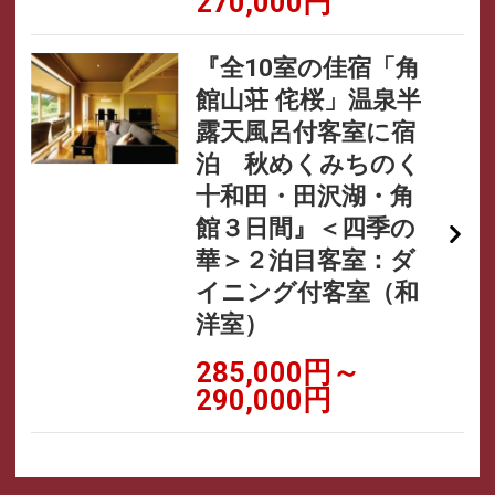
270,000円
『全10室の佳宿「角
館山荘 侘桜」温泉半
露天風呂付客室に宿
泊 秋めくみちのく
十和田・田沢湖・角
館３日間』＜四季の
華＞２泊目客室：ダ
イニング付客室（和
洋室）
285,000円～
290,000円