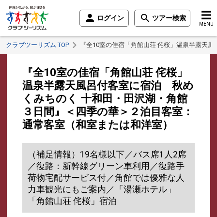
ログイン
ツアー検索
MENU
クラブツーリズム TOP
『全10室の佳宿「角館山荘 侘桜」温泉半露天
『全10室の佳宿「角館山荘 侘桜」
温泉半露天風呂付客室に宿泊 秋め
くみちのく 十和田・田沢湖・角館
３日間』＜四季の華＞２泊目客室：
通常客室（和室または和洋室）
（補足情報）19名様以下／バス席1人2席
／復路：新幹線グリーン車利用／復路手
荷物宅配サービス付／角館では優雅な人
力車観光にもご案内／「湯瀬ホテル」
「角館山荘 侘桜」宿泊