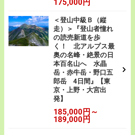
175,000円
＜登山中級Ｂ（縦
走）＞『登山者憧れ
の読売新道を歩
く！ 北アルプス最
奥の名峰・絶景の日
本百名山へ 水晶
岳・赤牛岳・野口五
郎岳 4日間』【東
京・上野・大宮出
発】
185,000円～
189,000円