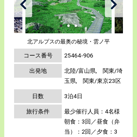
北アルプスの最奥の秘境・雲ノ平
コース番号
25464-906
出発地
北陸/富山県, 関東/埼
玉県, 関東/東京23区
日数
3泊4日
旅行条件
最少催行人員：4名様
朝食：3回／昼食（弁
当）：2回／夕食：3