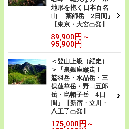
地形を抱く日本百名
山 薬師岳 2日間』
【東京・大宮出発】
89,900円～
95,900円
＜登山上級（縦走）
＞『裏銀座縦走！
鷲羽岳・水晶岳・三
俣蓮華岳・野口五郎
岳・烏帽子岳 4日
間』【新宿・立川・
八王子出発】
175,000円～