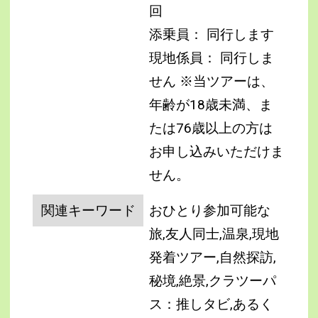
回
添乗員： 同行します
現地係員： 同行しま
せん
※当ツアーは、
年齢が18歳未満、ま
たは76歳以上の方は
お申し込みいただけま
せん。
関連キーワード
おひとり参加可能な
旅,友人同士,温泉,現地
発着ツアー,自然探訪,
秘境,絶景,クラツーパ
ス：推しタビ,あるく