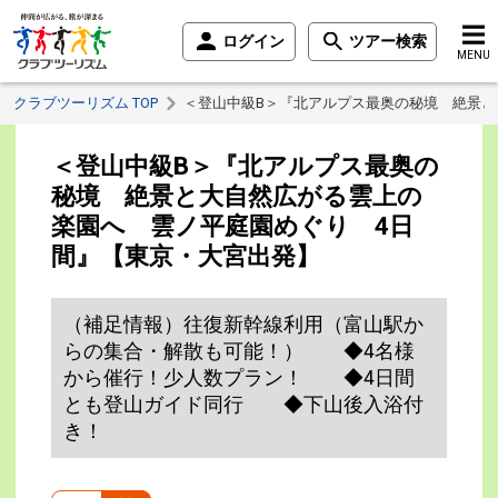
ログイン
ツアー検索
MENU
クラブツーリズム TOP
＜登山中級B＞『北アルプス最奥の秘境 絶景と
＜登山中級B＞『北アルプス最奥の
秘境 絶景と大自然広がる雲上の
楽園へ 雲ノ平庭園めぐり 4日
間』【東京・大宮出発】
（補足情報）往復新幹線利用（富山駅か
らの集合・解散も可能！） ◆4名様
から催行！少人数プラン！ ◆4日間
とも登山ガイド同行 ◆下山後入浴付
き！