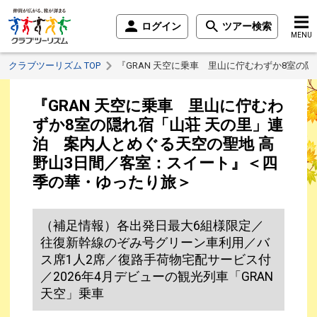
ログイン
ツアー検索
MENU
クラブツーリズム TOP
『GRAN 天空に乗車 里山に佇むわずか8室の
『GRAN 天空に乗車 里山に佇むわ
ずか8室の隠れ宿「山荘 天の里」連
泊 案内人とめぐる天空の聖地 高
野山3日間／客室：スイート』＜四
季の華・ゆったり旅＞
（補足情報）各出発日最大6組様限定／
往復新幹線のぞみ号グリーン車利用／バ
ス席1人2席／復路手荷物宅配サービス付
／2026年4月デビューの観光列車「GRAN
天空」乗車