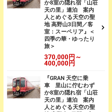
か8室の隠れ宿「山荘
天の里」連泊 案内
人とめぐる天空の聖
地 高野山3日間／客
室：スーペリア』＜
四季の華・ゆったり
旅＞
370,000円～
400,000円
『GRAN 天空に乗
車 里山に佇むわず
か8室の隠れ宿「山荘
天の里」連泊 案内
人とめぐる天空の聖