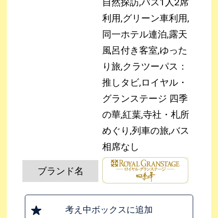
自然探訪,バス1人2席
利用,グリーン車利用,
同一ホテル連泊,露天
風呂付き客室,ゆった
り旅,クラツーパス：
推しタビ,ロイヤル・
グランステージ 四季
の華,紅葉,寺社・札所
めぐり,列車の旅,バス
相席なし
ブランド名
考え中ボックスに追加