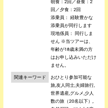
朝食：2回／昼食：2
回／夕食：2回
添乗員： 経験豊かな
添乗員が同行します
現地係員： 同行しま
せん
※当ツアーは、
年齢が18歳未満の方
はお申し込みいただけ
ません。
関連キーワード
おひとり参加可能な
旅,友人同士,夫婦旅行,
世界遺産,グルメ,少人
数の旅（20名以下）,