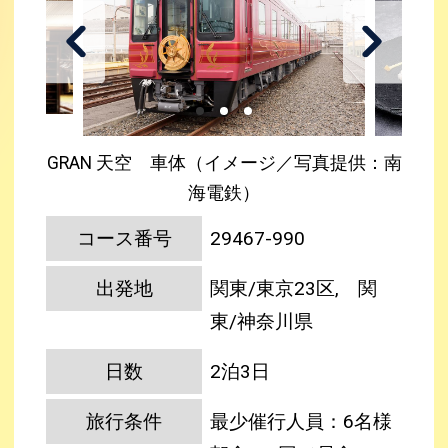
GRAN 天空 車体（イメージ／写真提供：南
海電鉄）
コース番号
29467-990
出発地
関東/東京23区, 関
東/神奈川県
日数
2泊3日
旅行条件
最少催行人員：6名様