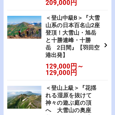
209,000円
＜登山中級B＞『大雪
山系の日本百名山2座
登頂！大雪山・旭岳
と十勝連峰・十勝
岳 2日間』【羽田空
港出発】
129,000円～
129,000円
＜登山上級＞『花揺
れる湿原を抜けて
神々の遊ぶ庭の頂
へ 大雪山の奥座