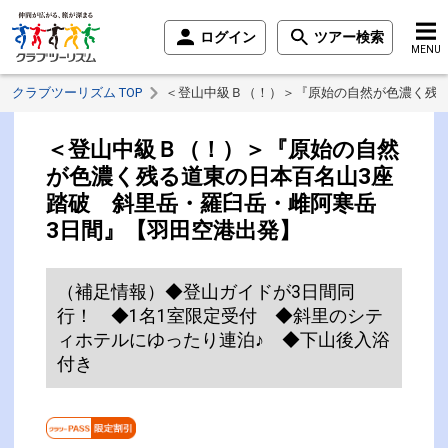
ログイン
ツアー検索
MENU
クラブツーリズム TOP
＜登山中級Ｂ（！）＞『原始の自然が色濃く残る
＜登山中級Ｂ（！）＞『原始の自然
が色濃く残る道東の日本百名山3座
踏破 斜里岳・羅臼岳・雌阿寒岳
3日間』【羽田空港出発】
（補足情報）◆登山ガイドが3日間同
行！ ◆1名1室限定受付 ◆斜里のシテ
ィホテルにゆったり連泊♪ ◆下山後入浴
付き