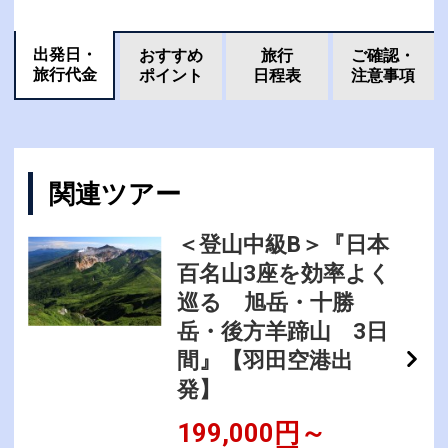
出発日・
おすすめ
旅行
ご確認・
旅行代金
ポイント
日程表
注意事項
関連ツアー
＜登山中級B＞『日本
百名山3座を効率よく
巡る 旭岳・十勝
岳・後方羊蹄山 3日
間』【羽田空港出
発】
199,000円～