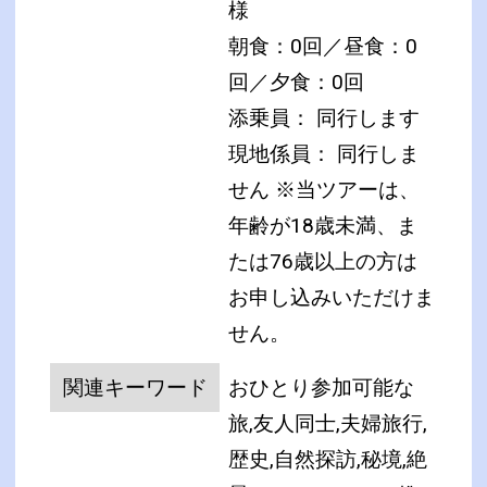
様
朝食：0回／昼食：0
回／夕食：0回
添乗員： 同行します
現地係員： 同行しま
せん
※当ツアーは、
年齢が18歳未満、ま
たは76歳以上の方は
お申し込みいただけま
せん。
関連キーワード
おひとり参加可能な
旅,友人同士,夫婦旅行,
歴史,自然探訪,秘境,絶