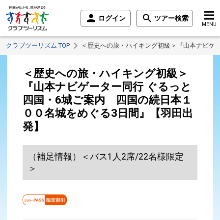
ログイン
ツアー検索
MENU
クラブツーリズム TOP
＜歴史への旅・ハイキング初級＞『山本ナビゲー
＜歴史への旅・ハイキング初級＞
『山本ナビゲーター同行 ぐるっと
四国・6城ご案内 四国の続日本１
００名城をめぐる3日間』【羽田出
発】
（補足情報）＜バス1人2席/22名様限定
＞