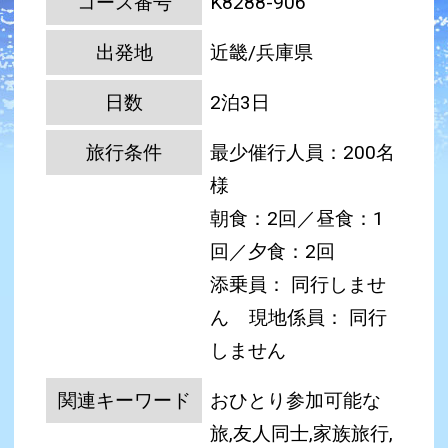
コース番号
K8288-906
出発地
近畿/兵庫県
日数
2泊3日
旅行条件
最少催行人員：200名
様
朝食：2回／昼食：1
回／夕食：2回
添乗員： 同行しませ
ん
現地係員： 同行
しません
関連キーワード
おひとり参加可能な
旅,友人同士,家族旅行,