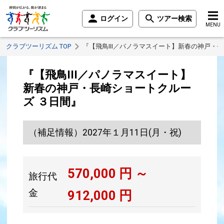
ログイン
ツアー検索
MENU
クラブツーリズム TOP
『【飛鳥III／パノラマスイート】新春の神戸・
『【飛鳥III／パノラマスイート】
新春の神戸・長崎ショートクルー
ズ ３日間』
（補足情報）2027年１月11日(月・祝)
570,000
円 ～
旅行代
金
912,000
円