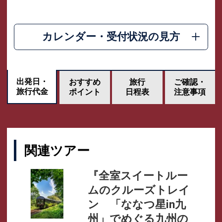
カレンダー・受付状況の見方
出発日・
おすすめ
旅行
ご確認・
旅行代金
ポイント
日程表
注意事項
関連ツアー
『全室スイートルー
ムのクルーズトレイ
ン 「ななつ星in九
州」でめぐる九州の